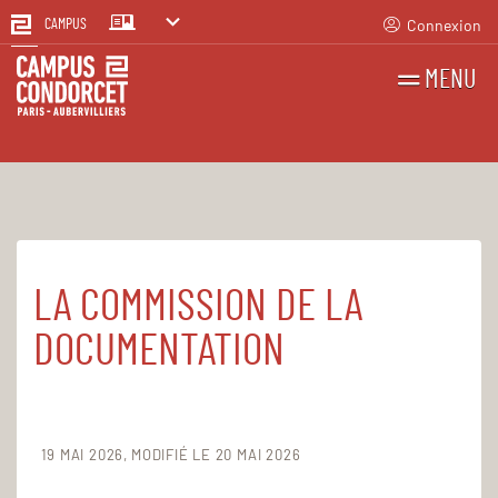
Connexion
CAMPUS
MENU
RECHERCHES
FR
EN
LA COMMISSION DE LA
Accueil
Le Campus
Établissement public
Les instances
DOCUMENTATION
19 MAI 2026
MODIFIÉ LE 20 MAI 2026