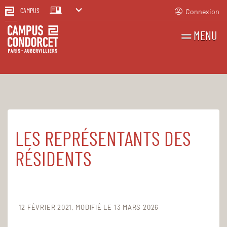
Connexion
CAMPUS
MENU
RECHERCHES
FR
EN
LES REPRÉSENTANTS DES
Accueil
Le Campus
Établissement public
Les instances
RÉSIDENTS
12 FÉVRIER 2021
MODIFIÉ LE 13 MARS 2026