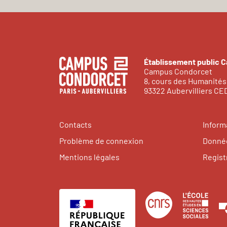
Établissement public 
Campus Condorcet
8, cours des Humanités
93322 Aubervilliers C
Contacts
Inform
Problème de connexion
Donnée
Mentions légales
Regist
Centre
Éco
national
des