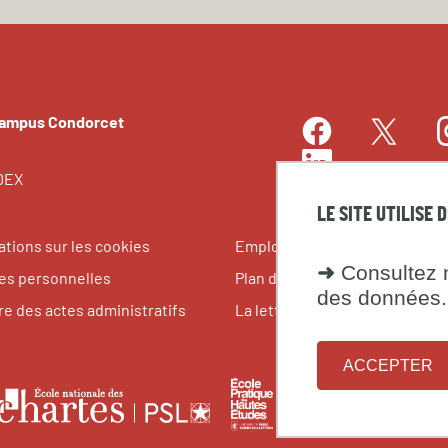
Campus Condorcet
Facebook
I
Twitter
LinkedIn
EDEX
LE SITE UTILISE 
ations sur les cookies
Emplois et stages
➜
Consultez n
s personnelles
Plan du site
des données.
re des actes administratifs
La lettre du Campus Condorce
ACCEPTER
le
École
Fondati
École
pratique
maison
nationale