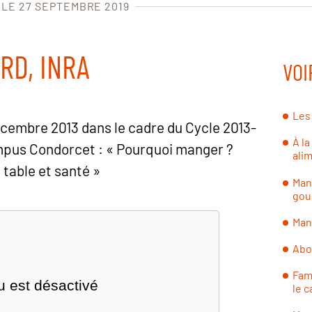
 LE 27 SEPTEMBRE 2019
RD, INRA
VOI
Les
cembre 2013 dans le cadre du Cycle 2013-
À la
pus Condorcet : « Pourquoi manger ?
alim
table et santé »
Mang
gou
Man
Abo
Fami
 est désactivé
le c