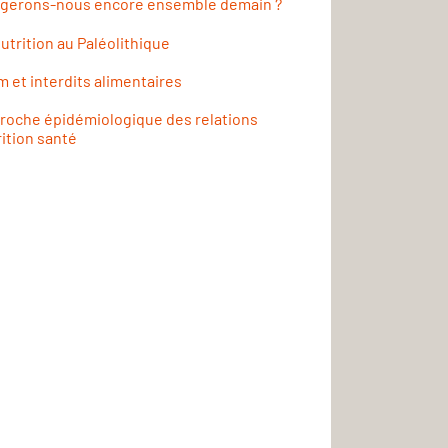
gerons-nous encore ensemble demain ?
utrition au Paléolithique
m et interdits alimentaires
roche épidémiologique des relations
ition santé