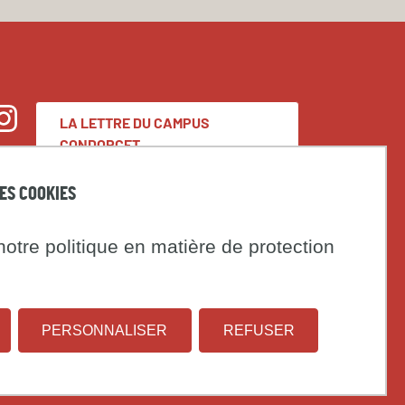
LA LETTRE DU CAMPUS
nstagram
CONDORCET
DES COOKIES
Espace presse
otre politique en matière de protection
Marchés publics
t
PERSONNALISER
REFUSER
Institut
Université
on
national
Paris